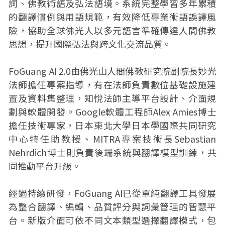
詞、佛教術語及弘法語境。系統完整學習多年累積
的翻譯慣例與用語規範，有效降低專業術語誤譯風
險，協助全球佛光人以多元語言準確傳達人間佛教
思想，提升國際弘法與跨文化交流品質。
FoGuang AI 2.0由佛光山人間佛教研究院副院長妙光
法師擔任專案指導，有在法師負責數位基礎設施建
置及資料集整理，知悅法師主導平台設計、介面規
劃與軟體開發。Google軟體工程師Alex Amies博士
擔任技術專家，日本東北大學日本學國際共同研究
中心特任助教授、MITRA專案技術長Sebastian
Nehrdich博士則負責後端系統與翻譯模型訓練，共
同推動平台升級。
經過持續研發，FoGuang AI已從單純翻譯工具發展
為整合翻譯、編輯、品質評分與詞彙管理的智慧平
台。新版介面可依不同文本類型選擇翻譯模式，包