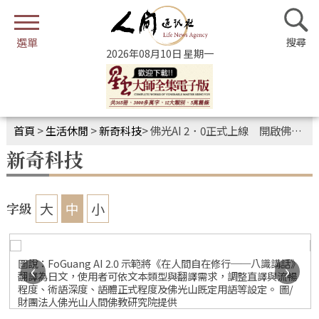
2026年08月10日 星期一
首頁
>
生活休閒
>
新奇科技
>
佛光AI 2．0正式上線 開啟佛典多語翻譯新紀元
新奇科技
大
中
小
字級
於
圖說：FoGuang AI 2.0 示範將《在人間自在修行──八識講話》
‹
›
翻譯為日文，使用者可依文本類型與翻譯需求，調整直譯與流暢
程度、術語深度、語體正式程度及佛光山既定用語等設定。 圖/
財團法人佛光山人間佛教研究院提供