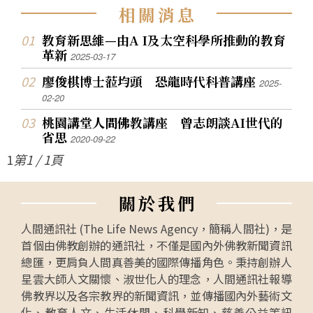
相
關
消
息
教育新思維—由A I及太空科學所推動的教育
革新
2025-03-17
廖俊棋博士蒞均頭 恐龍時代科普講座
2025-
02-20
桃園講堂人間佛教講座 曾志朗談AI世代的
省思
2020-09-22
1
第1 / 1頁
關
於
我
們
人間通訊社 (The Life News Agency，簡稱人間社)，是
首個由佛教創辦的通訊社，不僅是國內外佛教新聞資訊
總匯，更肩負人間真善美的國際傳播角色。秉持創辦人
星雲大師人文關懷、淑世化人的理念，人間通訊社報導
佛教界以及各宗教界的新聞資訊，並傳播國內外藝術文
化、教育人文、生活休閒、科學新知、慈善公益等訊