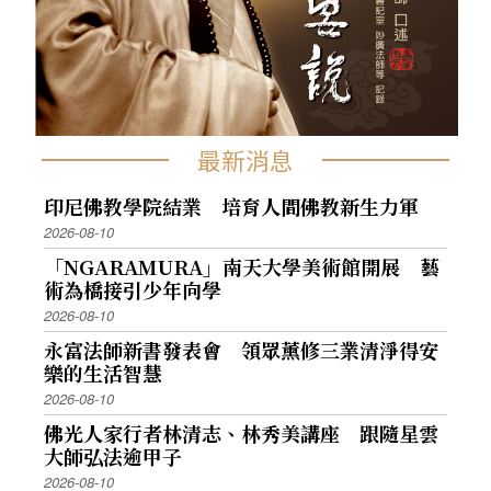
最新消息
印尼佛教學院結業 培育人間佛教新生力軍
2026-08-10
「NGARAMURA」南天大學美術館開展 藝
術為橋接引少年向學
2026-08-10
永富法師新書發表會 領眾薰修三業清淨得安
樂的生活智慧
2026-08-10
佛光人家行者林清志、林秀美講座 跟隨星雲
大師弘法逾甲子
2026-08-10