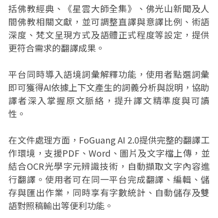
括佛教經典、《星雲大師全集》、佛光山新聞及人
間佛教相關文獻，並可調整直譯與意譯比例、術語
深度、梵文呈現方式及語體正式程度等設定，提供
更符合需求的翻譯成果。
平台同時導入語境詞彙解釋功能，使用者點選詞彙
即可獲得AI依據上下文產生的詞義分析與說明，協助
譯者深入掌握原文脈絡，提升譯文精準度與可讀
性。
在文件處理方面，FoGuang AI 2.0提供完整的翻譯工
作環境，支援PDF、Word、圖片及文字檔上傳，並
結合OCR光學字元辨識技術，自動擷取文字內容進
行翻譯。使用者可在同一平台完成翻譯、編輯、儲
存與匯出作業，同時享有字數統計、自動儲存及雙
語對照稿輸出等便利功能。