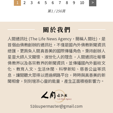
1
2
3
4
5
6
7
8
9
10
第1 / 256頁
關
於
我
們
人間通訊社 (The Life News Agency，簡稱人間社)，是
首個由佛教創辦的通訊社，不僅是國內外佛教新聞資訊
總匯，更肩負人間真善美的國際傳播角色。秉持創辦人
星雲大師人文關懷、淑世化人的理念，人間通訊社報導
佛教界以及各宗教界的新聞資訊，並傳播國內外藝術文
化、教育人文、生活休閒、科學新知、慈善公益等訊
息，讓閱聽大眾得以透過網路平台，時時與真善美的新
聞相會，刻刻增添心靈的能量，產生正面積極影響力。
516supermaster@gmail.com