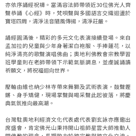
亦依序誦經祝禱。當滿容法師帶領近30位佛光人齊
聲恭誦《心經》時，梵唄聲與多國語言交織迴盪於
寶塔四周，清淨法音隨風傳揚，清淨莊嚴。
誦經圓滿後，精彩的多元文化表演接續登場。來自
孟加拉的兒童與少年身著潔白袍服、手捧蓮花，以
純淨清亮的歌聲演唱佛曲；奧地利佛教會宗教學習
班學童則在老師帶領下示範氣脈調息，並虔誠誦讀
祈願文，將祝福迴向世界。
壓軸由維也納少林寺帶來舞獅及武術表演，鼓聲鏗
鏘、身手矯健，現場掌聲與喝采聲此起彼落，將慶
典氣氛推向最高潮。
台灣駐奧地利經濟文化代表處代表劉玄詠亦應邀出
席盛會，肯定佛光山秉持開山祖師星雲大師推動人
間佛教的理念，長期致力於跨宗教與跨文化交流。