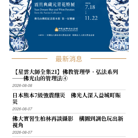
最新消息
【星雲大師全集21】佛教管理學．弘法系列
──佛光山的管理法④
2026-08-08
日本熊本7級強震釀災 佛光人深入益城町賑
災
2026-08-07
佛大實習生柏林再談攝影 構圖到調色玩出新
視角
2026-08-07