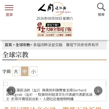
2026年08月08日 星期六
首頁
>
全球宗教
>
多瑙河畔法音交融 寶塔下共祈世界和平
全球宗教
大
中
小
字級
‹
›
圖說：維也納少林寺在和平寶塔前，表演精湛武術與功夫，贏得
右
全場喝采。 人間社記者趙明明攝