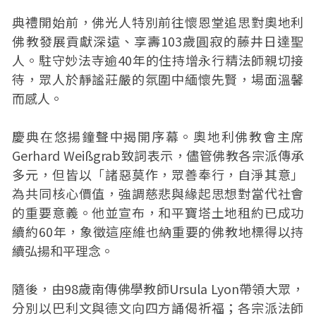
典禮開始前，佛光人特別前往懷恩堂追思對奧地利
佛教發展貢獻深遠、享壽103歲圓寂的藤井日達聖
人。駐守妙法寺逾40年的住持增永行精法師親切接
待，眾人於靜謐莊嚴的氛圍中緬懷先賢，場面溫馨
而感人。
慶典在悠揚鐘聲中揭開序幕。奧地利佛教會主席
Gerhard Weißgrab致詞表示，儘管佛教各宗派傳承
多元，但皆以「諸惡莫作，眾善奉行，自淨其意」
為共同核心價值，強調慈悲與緣起思想對當代社會
的重要意義。他並宣布，和平寶塔土地租約已成功
續約60年，象徵這座維也納重要的佛教地標得以持
續弘揚和平理念。
隨後，由98歲南傳佛學教師Ursula Lyon帶領大眾，
分別以巴利文與德文向四方誦偈祈福；各宗派法師