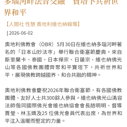
多瑙河畔法音交融 寶塔下共祈世
界和平
【人間社 性慧 奧地利維也納報導】
2026-06-02
奧地利佛教會（ÖBR）5月30日在維也納多瑙河畔著
名的「日本山妙法寺」舉行聯合衛塞節慶典。來自
斯里蘭卡、泰國、日本禪宗、日蓮宗、維也納佛光
山等各國佛教團體齊聚和平寶塔下，共祈世界和
平，展現佛教跨越國界、和合共融的精神。
奧地利佛教會慶祝2026年聯合衛塞節，有各國佛教
團體、友好人士共300餘人參與。維也納佛光山滿容
法師偕同國際佛光會維也納協會會長趙明明、督導
賈瑩、林玉嬌及25 位佛光會員代表出席，為世界和
平注入溫暖而堅定的力量。