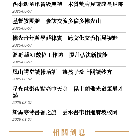
西來幼童軍晉級典禮 木質獎牌見證成長足跡
2026-08-07
基督教團體 參訪交流多倫多佛光山
2026-08-07
佛光青年遊學菲律賓 跨文化交流拓展視野
2026-08-07
溫哥華AI數位工作坊 提升弘法新技能
2026-08-07
鳳山講堂讀報培訓 讓孩子愛上閱讀妙方
2026-08-07
星光電影夜點亮中天寺 昆士蘭佛光童軍展才
藝
2026-08-07
新馬寺傳書香之旅 雲水書車開進麻坡校園
2026-08-07
相
關
消
息