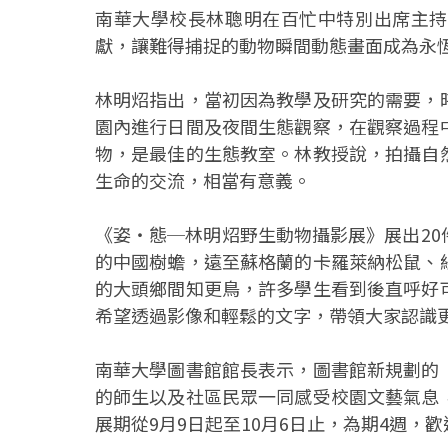
南華大學校長林聰明在百忙中特別出席主持
獻，讓難得捕捉的動物瞬間動態畫面成為永
林明炤指出，當初因為教學及研究的需要，
園內進行日間及夜間生態觀察，在觀察過程
物，是最佳的生態教室。林教授說，拍攝自
生命的交流，相當有意義。
《姿‧態─林明炤野生動物攝影展》展出2
的中國樹蟾，遠至蘇格蘭的卡羅萊納松鼠、
的大頭鄉間知更鳥，許多學生看到後直呼好
希望透過影像和輕鬆的文字，帶領大家認識
南華大學圖書館館長表示，圖書館新規劃的
的師生以及社區民眾一同感受校園文藝氣息
展期從9月9日起至10月6日止，為期4週，