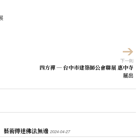
展
下一則
四方禪 ─ 台中市建築師公會聯展 惠中寺
展出
 藝術傳達佛法無邊
2024-04-27