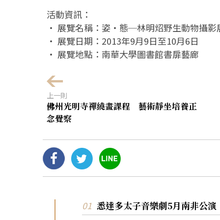
活動資訊：
‧ 展覽名稱：姿‧態─林明炤野生動物攝影
‧ 展覽日期：2013年9月9日至10月6日
‧ 展覽地點：南華大學圖書館書扉藝廊
上一則
佛州光明寺禪繞畫課程 藝術靜坐培養正
念覺察
悉達多太子音樂劇5月南非公演