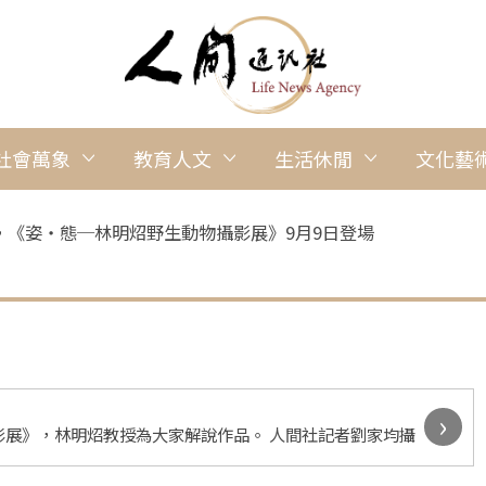
社會萬象
教育人文
生活休閒
文化藝
，《姿‧態─林明炤野生動物攝影展》9月9日登場
›
展》，林明炤教授為大家解說作品。 人間社記者劉家均攝