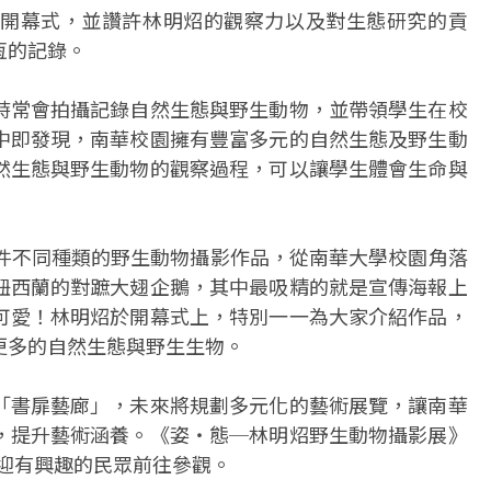
開幕式，並讚許林明炤的觀察力以及對生態研究的貢
恆的記錄。
時常會拍攝記錄自然生態與野生動物，並帶領學生在校
中即發現，南華校園擁有豐富多元的自然生態及野生動
然生態與野生動物的觀察過程，可以讓學生體會生命與
0件不同種類的野生動物攝影作品，從南華大學校園角落
紐西蘭的對蹠大翅企鵝，其中最吸精的就是宣傳海報上
可愛！林明炤於開幕式上，特別一一為大家介紹作品，
更多的自然生態與野生生物。
「書扉藝廊」，未來將規劃多元化的藝術展覽，讓南華
，提升藝術涵養。《姿‧態─林明炤野生動物攝影展》
歡迎有興趣的民眾前往參觀。