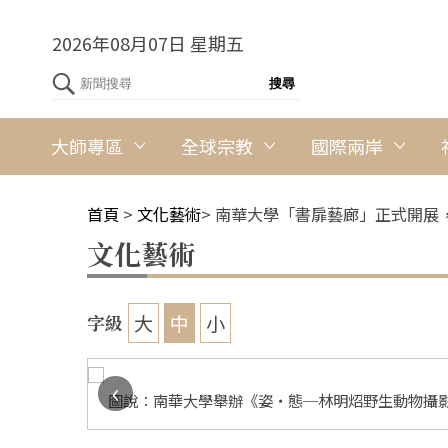
2026年08月07日 星期五
大師專區
全球宗教
國際兩岸
首頁
>
文化藝術
>
南華大學「書扉藝廊」正式開展
文化藝術
大
中
小
字級
‹
者南華大學
圖說：南華大學舉辦《姿‧態─林明炤野生動物攝影