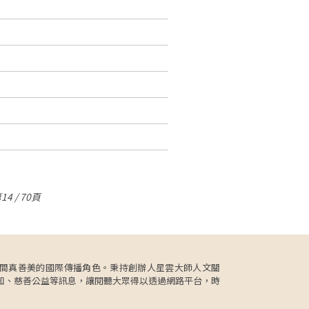
14 / 70頁
更肩負人間真善美的國際傳播角色。秉持創辦人星雲大師人文關
知、慈善公益等訊息，讓閱聽大眾得以透過網路平台，時