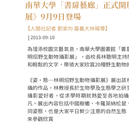
南華大學「書扉藝廊」正式開
展》9月9日登場
【人間社記者 劉家均 嘉義大林報導】
2013-09-10
為增添校園文藝氣息，南華大學圖書館「書
明炤野生動物攝影展」，由校長林聰明主持
和輕鬆的文字，帶領大家欣賞20種野生動物
《姿‧態─林明炤野生動物攝影展》展出該
攝的作品，林教授長於生物學及生態學之研
攝影愛好者，從求學時期就熱愛至各地拍攝
凡。展出內容包括中國樹蟾、卡羅萊納松鼠
同姿態，也是大家平日鮮少注意的自然生態
來參觀欣賞