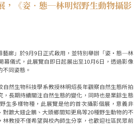
展，《姿‧態─林明炤野生動物攝影
扉藝廊」於9月9日正式啟用，並特別舉辦「姿‧態─林
開幕儀式，此展覽自即日起展出至10月6日，透過影像
的不同姿態。
校自然生物科技學系教授林明炤長年觀察自然生態所拍
究，長期持續關注自然生態的變化，同時也是業餘生態
野生多樣物種，此展覽是他的首次攝影個展，意義非
、對蹠大翅企鵝、大頭鄉間知更鳥等20種野生動物的不
，林教授不僅希望與校內師生分享，也歡迎社區民眾前