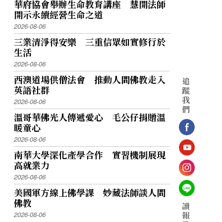
華府協會舉辦生命教育講座 慧開法師
開示永續經營生命之道
2026-08-06
三業清淨得安樂 三重信眾如實修行於
生活
2026-08-06
西澳道場供僧法會 推動人間佛教走入
追
英語社群
蹤
我
2026-08-06
們
溫哥華佛光人傳遞愛心 毛公仔捐贈溫
暖童心
2026-08-06
南華大學深化產學合作 實習機制展現
高就業力
2026-08-06
美國軍方線上佛學課 妙藏法師談人間
佛教
讀
2026-08-06
報