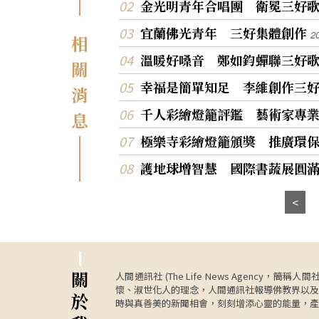
金光明青年合唱團 衛冕三好
宜蘭佛光青年 三好集體創作
2
相
溫暖好嗓音 鄭如鈞蟬聯三好
關
幸福是簡單知足 李維創作三
消
千人彩繪燈籠評鑑 藝術家專
息
極樂寺彩繪燈籠頒獎 推廣環
護地球增智慧 國際書蔬展圓
關
人間通訊社 (The Life News Age
懷、淑世化人的理念，人間通訊社報導佛教界以及
於
時與真善美的新聞相會，刻刻增添心靈的能量，產