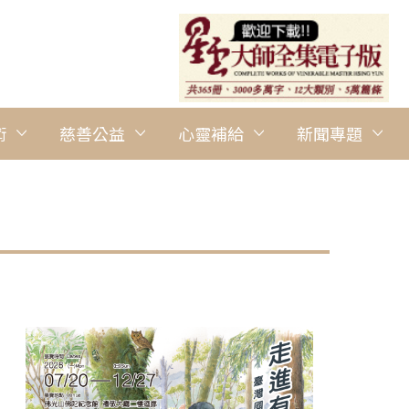
術
慈善公益
心靈補給
新聞專題
圖說：南華大學舉辦《姿‧態─林明炤野生動物攝影展》，林明炤