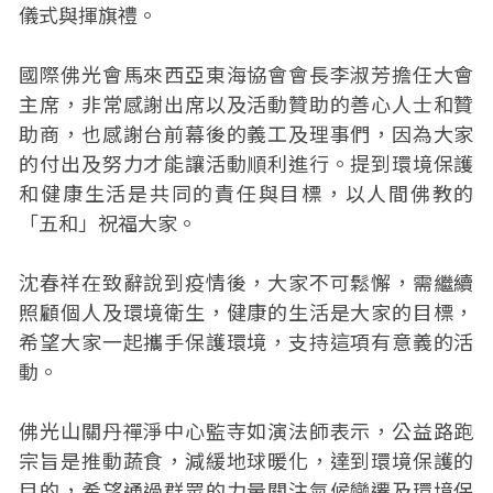
儀式與揮旗禮。
國際佛光會馬來西亞東海協會會長李淑芳擔任大會
主席，非常感謝出席以及活動贊助的善心人士和贊
助商，也感謝台前幕後的義工及理事們，因為大家
的付出及努力才能讓活動順利進行。提到環境保護
和健康生活是共同的責任與目標，以人間佛教的
「五和」祝福大家。
沈春祥在致辭說到疫情後，大家不可鬆懈，需繼續
照顧個人及環境衛生，健康的生活是大家的目標，
希望大家一起攜手保護環境，支持這項有意義的活
動。
佛光山關丹禪淨中心監寺如演法師表示，公益路跑
宗旨是推動蔬食，減緩地球暖化，達到環境保護的
目的，希望通過群眾的力量關注氣候變遷及環境保