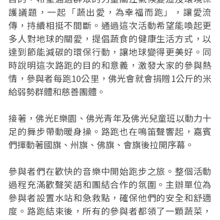
護議題，一起「蔬出愛，為幸福而跑」，讓愛流
傳，持續相挺不間斷。通過這次活動希望能喚起更
多人對地球的關愛，提倡蔬食的健康生活方式，以
達到節能減碳的環保行動，讓地球變得更美好。同
時說明這次路跑的目的和意義，激發大家的參與熱
情，參與者每跑10公里，佛光會就會捐贈1公斤的米
給弱勢群體和慈善團體。
接著，佛光E樂園、佛光青年及佛光兒童班以動力十
足的舞步帶動暖身操。路跑也在鳴笛聲響起，嘉賓
們揮動著國旗、州旗、佛旗、會旗後拉開序幕。
參與者們在歡快的音樂中開始跑步之旅。整個活動
過程充滿歡聲笑語和團結合作的氛圍。主辦單位為
參與者設置水站和急救點，確保他們的安全和舒適
度。路跑結束後，所有的參與者都領了一顆蔬菜，