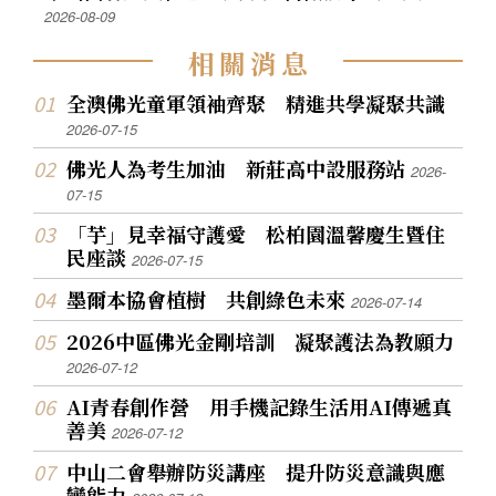
2026-08-09
相
關
消
息
全澳佛光童軍領袖齊聚 精進共學凝聚共識
2026-07-15
佛光人為考生加油 新莊高中設服務站
2026-
07-15
「芋」見幸福守護愛 松柏園溫馨慶生暨住
民座談
2026-07-15
墨爾本協會植樹 共創綠色未來
2026-07-14
2026中區佛光金剛培訓 凝聚護法為教願力
2026-07-12
AI青春創作營 用手機記錄生活用AI傳遞真
善美
2026-07-12
中山二會舉辦防災講座 提升防災意識與應
變能力