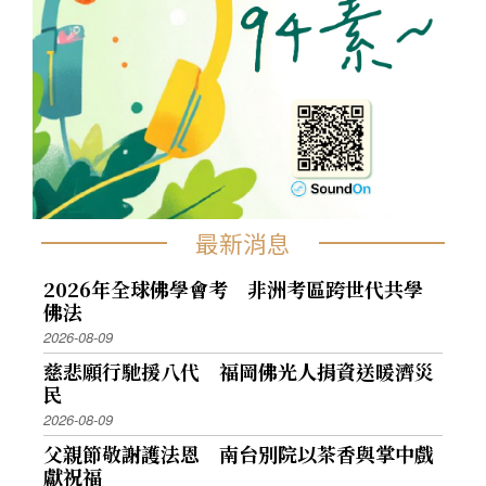
最新消息
2026年全球佛學會考 非洲考區跨世代共學
佛法
2026-08-09
慈悲願行馳援八代 福岡佛光人捐資送暖濟災
民
2026-08-09
父親節敬謝護法恩 南台別院以茶香與掌中戲
獻祝福