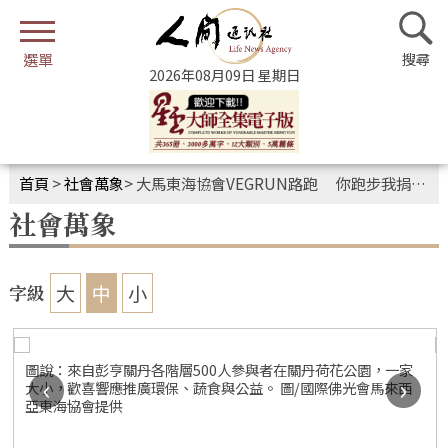
2026年08月09日 星期日
首頁
>
社會萬象
>
大馬東海協會VEGRUN路跑 你跑步我捐糧齊做公益
社會萬象
大
中
小
字級
圖說：來自彭亨關丹各階層500人參與者在關丹荷花公園，一家
‹
›
大小，歡喜響應推廣環保、蔬食與公益。 圖/國際佛光會馬來西
亞東海協會提供