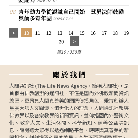
2026-07-12
青年動力學從認識自己開始 慧屏法師鼓勵
奧蘭多青年團
2026-07-11
10
11
12
13
14
15
16
17
18
19
20
第10 / 350頁
關
於
我
們
人間通訊社 (The Life News Agency，簡稱人間社)，是
首個由佛教創辦的通訊社，不僅是國內外佛教新聞資訊
總匯，更肩負人間真善美的國際傳播角色。秉持創辦人
星雲大師人文關懷、淑世化人的理念，人間通訊社報導
佛教界以及各宗教界的新聞資訊，並傳播國內外藝術文
化、教育人文、生活休閒、科學新知、慈善公益等訊
息，讓閱聽大眾得以透過網路平台，時時與真善美的新
聞相會，刻刻增添心靈的能量，產生正面積極影響力。