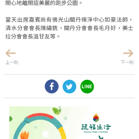
開心地離開這美麗的跑步公園。
當天出席嘉賓尚有佛光山關丹禪淨中心如豪法師，
清水分會會長陳繡銑，關丹分會會長毛月好，美士
拉分會會長溫甘友等。
上一則
下一則