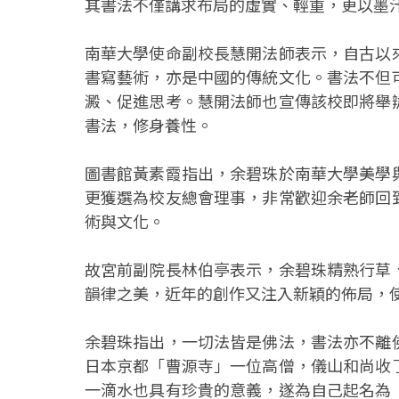
其書法不僅講求布局的虛實、輕重，更以墨
南華大學使命副校長慧開法師表示，自古以
書寫藝術，亦是中國的傳統文化。書法不但
澱、促進思考。慧開法師也宣傳該校即將舉
書法，修身養性。
圖書館黃素霞指出，余碧珠於南華大學美學
更獲選為校友總會理事，非常歡迎余老師回
術與文化。
故宮前副院長林伯亭表示，余碧珠精熟行草
韻律之美，近年的創作又注入新穎的佈局，
余碧珠指出，一切法皆是佛法，書法亦不離
日本京都「曹源寺」一位高僧，儀山和尚收
一滴水也具有珍貴的意義，遂為自己起名為