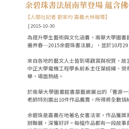
余碧珠書法展南華登場 蘊含
【人間社記者 劉家均 嘉義大林報導】
2015-10-30
為提升學生藝術與文化涵養，南華大學圖書
遍界春─2015余碧珠書法展」，並於10月
來自各地的藝文人士皆到場觀賞與祝賀，故
中正大學電機工程學系前系主任葉經緯、榮
舉，場面熱絡。
於南華大學圖書館書扉藝廊展出的「曹源一滴
老師特別選出10件作品義賣，所得將全數捐
余碧珠是嘉義在地著名女書法家，作品獲獎
辦聯展，深獲好評。每幅作品都有一段故事