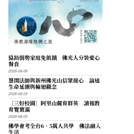
協助弱勢家庭免飢餓 佛光人分裝愛心
餐食
2026-08-06
慧開法師與新州佛光山信眾接心 論述
生命延續與輪迴觀念
2026-08-05
〔三好校園〕阿里山麓育群英 讀報教
育覽寰瀛
2026-08-05
佛學會考全台6‧5萬人共學 佛法融入
生活