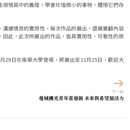
能領悟其中的義理，學會珍惜微小的事物，體悟它們存
、溝通情思的實用性，每次作品的展出，還需兼顧內容
。因此，此次所展出的作品，皆具實用性、可看性的原
0月29日在南華大學登場，將展出至11月25日，歡迎大
下一則
曼城佛光青年喜迎新 未來與希望展活力