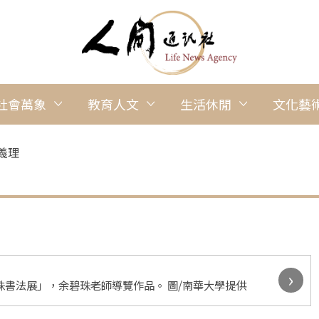
社會萬象
教育人文
生活休閒
文化藝
義理
›
珠書法展」，余碧珠老師導覽作品。 圖/南華大學提供