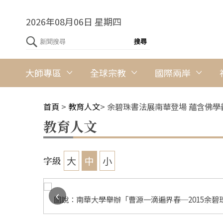
2026年08月06日 星期四
大師專區
全球宗教
國際兩岸
首頁
>
教育人文
>
余碧珠書法展南華登場 蘊含佛學
教育人文
大
中
小
字級
‹
圖說：南華大學舉辦「曹源一滴遍界春─2015余碧