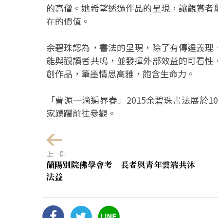
的高僧。她希望透過作品的呈現，讓觀賞者
在的價值。
余碧珠認為，書法的呈現，除了有傳達義理
能與觀讀者共鳴，並發揮外部效益的可看性
創作品，筆墨情思高雅，飽含生命力。
「曹源一滴遍界春」2015余碧珠書法展於1
家踴躍前往參觀。
上一則
蘭陽別院佛學會考 長者與青年雲端共沐
法益