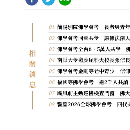
蘭陽別院佛學會考 長者與青
佛學會考同堂共學 讓佛法深
佛學會考全台6‧5萬人共學 
相
南華大學邀虎尾科大校長張信
關
佛學會考金剛寺老中青少 信
消
福國寺佛學會考 逾2千人共讀
息
颱風前主動巡樓檢查門窗 佛
響應2026全球佛學會考 四