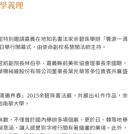
佛學義理
館特別邀請嘉義在地知名書法家余碧珠舉辦「曹源一滴
29日舉行開幕式，由使命副校長慧開法師主持。
宮前副院長林伯亭、嘉義縣前美術協會理事長李國聰、
華機械廠股份有限公司董事長葉光華等多位貴賓共襄盛
遍界春」2015余碧珠書法展，共展出41件作品，余
給南華大學。
無數，不僅曾於國內舉辦多場個展，更於日、韓等地舉
與意涵，讓人感覺到字裡行間有著繪畫的美境。此外，