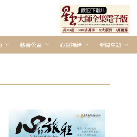
術
慈善公益
心靈補給
新聞專題
圖說：南華大學舉辦「曹源一滴遍界春─2015余碧珠書法展」，匯
華大學提供