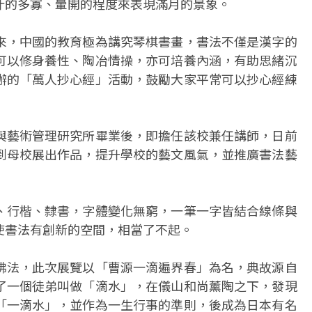
汁的多寡、暈開的程度來表現滿月的景象。
來，中國的教育極為講究琴棋書畫，書法不僅是漢字的
可以修身養性、陶冶情操，亦可培養內涵，有助思緒沉
辦的「萬人抄心經」活動，鼓勵大家平常可以抄心經練
與藝術管理研究所畢業後，即擔任該校兼任講師，日前
到母校展出作品，提升學校的藝文風氣，並推廣書法藝
、行楷、隸書，字體變化無窮，一筆一字皆結合線條與
使書法有創新的空間，相當了不起。
佛法，此次展覽以「曹源一滴遍界春」為名，典故源自
了一個徒弟叫做「滴水」，在儀山和尚薰陶之下，發現
「一滴水」，並作為一生行事的準則，後成為日本有名