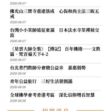
2026-08-07
佛光山三寶寺重建落成 心保和尚主法三皈五
戒
2026-08-07
台灣小小茶師遠征東瀛 日本法水寺茶禪展交
流
2026-08-07
《星雲大師全集》【傳記】 百年佛緣──文教
篇．梵音遍天下4-2
2026-08-07
台北普門教師分會贈公益米 嘉惠弱勢
2026-08-06
青年公益旅行 三好生活營圓滿
2026-08-06
全球佛學會考香港考區 深化信仰增長智慧
2026-08-06
相
關
消
息