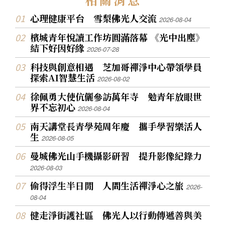
心理健康平台 雪梨佛光人交流
2026-08-04
檳城青年悅讀工作坊圓滿落幕 《光中出塵》
結下好因好緣
2026-07-28
科技與創意相遇 芝加哥禪淨中心帶領學員
探索AI智慧生活
2026-08-02
徐佩勇大使伉儷參訪萬年寺 勉青年放眼世
界不忘初心
2026-08-04
南天講堂長青學苑周年慶 攜手學習樂活人
生
2026-08-05
曼城佛光山手機攝影研習 提升影像紀錄力
2026-08-03
偷得浮生半日閒 人間生活禪淨心之旅
2026-
08-04
健走淨街護社區 佛光人以行動傳遞善與美