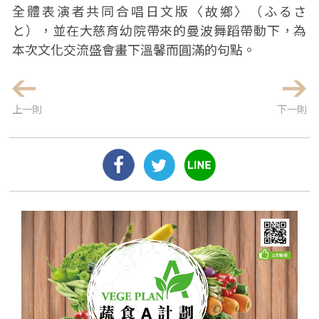
全體表演者共同合唱日文版〈故鄉〉（ふるさ
と），並在大慈育幼院帶來的曼波舞蹈帶動下，為
本次文化交流盛會畫下溫馨而圓滿的句點。
上一則
下一則