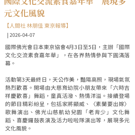
國際文化交流素食嘉年華 展現多
元文化風貌
【人間社 林朋佳 東京報導】
2026-04-07
國際佛光會日本東京協會4月3日至5日，主辦「國際
文化交流素食嘉年華」，在各界熱情參與下圓滿落
幕。
活動第3天最終日，天公作美，豔陽高照，現場氣氛
熱烈歡喜。開場由大慈育幼院小朋友帶來「六時吉
祥慶歡喜」舞蹈，童真活潑、熱情洋溢。接續登場
的節目精彩紛呈，包括家將顯威、〈素蘭要出嫁〉
歌舞演出、佛光山慈航幼兒園「老背少」文化舞
蹈、喜慶鑼鼓表演及活力啦啦隊演出等，展現多元
文化風貌。