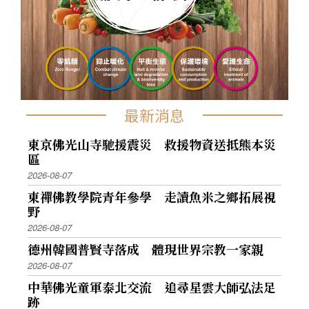
最新消息
東京佛光山寺馳援震災 救援物資送抵熊本災
區
2026-08-07
東禪佛教學院青年參學 走讀魚米之鄉拓展視
野
2026-08-07
德州韓國普賢寺落成 體現世界宗教一家親
2026-08-07
中華佛光童軍泰北交流 追尋星雲大師弘法足
跡