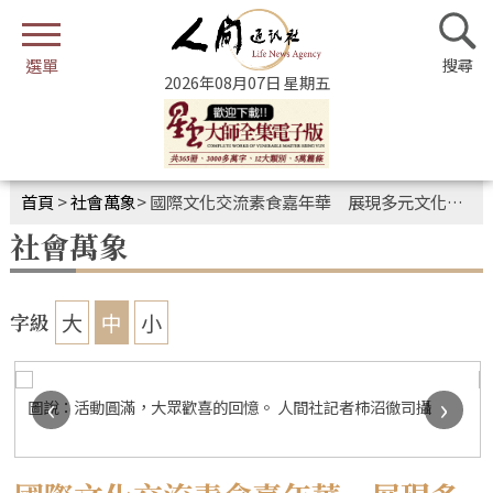
2026年08月07日 星期五
首頁
>
社會萬象
>
國際文化交流素食嘉年華 展現多元文化風貌
社會萬象
大
中
小
字級
‹
›
圖說：活動圓滿，大眾歡喜的回憶。 人間社記者柿沼徹司攝