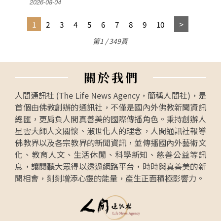
2026-08-04
1
2
3
4
5
6
7
8
9
10
第1 / 349頁
關
於
我
們
人間通訊社 (The Life News Agency，簡稱人間社)，是
首個由佛教創辦的通訊社，不僅是國內外佛教新聞資訊
總匯，更肩負人間真善美的國際傳播角色。秉持創辦人
星雲大師人文關懷、淑世化人的理念，人間通訊社報導
佛教界以及各宗教界的新聞資訊，並傳播國內外藝術文
化、教育人文、生活休閒、科學新知、慈善公益等訊
息，讓閱聽大眾得以透過網路平台，時時與真善美的新
聞相會，刻刻增添心靈的能量，產生正面積極影響力。