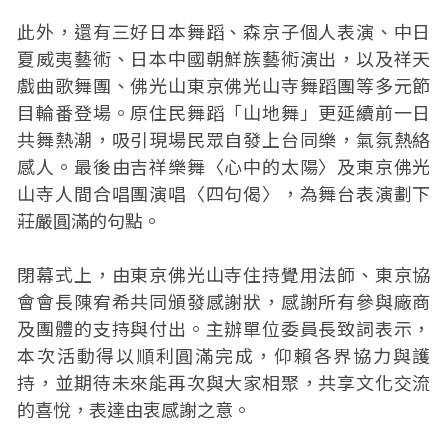
此外，還有三好日本舞蹈、森京子個人表演、中日
夏威夷藝術、日本中國朝鮮族藝術演出，以及祥天
戲曲歌舞團、佛光山東京佛光山寺舞蹈團等多元節
目輪番登場。原住民舞蹈「山地舞」更延續前一日
共舞熱潮，吸引現場民眾自發上台同樂，氣氛熱絡
感人。最後由吉祥樂舞〈心中的太陽〉及東京佛光
山寺人間合唱團演唱〈四句偈〉，為舞台表演劃下
莊嚴圓滿的句點。
閉幕式上，由東京佛光山寺住持覺用法師、東京協
會會長陳宥希共同頒發感謝狀，感謝所有參與廠商
及團體的支持與付出。主辦單位委員長致詞表示，
本次活動得以順利圓滿完成，仰賴各界協力與護
持，並期待未來能再次與大家相聚，共享文化交流
的喜悅，表達由衷感謝之意。