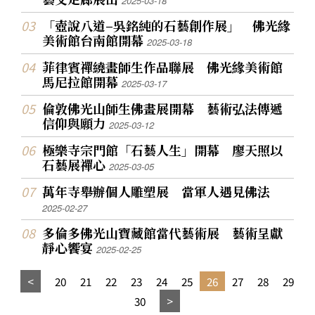
2025-03-18
「壺說八道–吳銘純的石藝創作展」 佛光緣
美術館台南館開幕
2025-03-18
菲律賓禪繞畫師生作品聯展 佛光緣美術館
馬尼拉館開幕
2025-03-17
倫敦佛光山師生佛畫展開幕 藝術弘法傳遞
信仰與願力
2025-03-12
極樂寺宗門館「石藝人生」開幕 廖天照以
石藝展禪心
2025-03-05
萬年寺舉辦個人雕塑展 當軍人遇見佛法
2025-02-27
多倫多佛光山寶藏館當代藝術展 藝術呈獻
靜心饗宴
2025-02-25
20
21
22
23
24
25
26
27
28
29
30