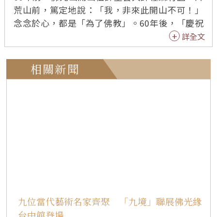
荒山前，篤定地說：「我，非來此開山不可！」
念念於心，都是「為了佛教」。60年後，「慶祝
佛光山『傳燈六十‧百年仰望』紀念特展(1967-2
詳全文
026)」，8月2日在全球有27個分館、位於佛光山
總本山的佛光緣美術館總館開幕，350人出席，繼
相關新聞
續追隨星雲大師的足跡。 佛光緣美術館總部特製
作主題網頁，恭請佛光山住持心保和尚錄製影片
及作序。心保和尚表示，「傳燈六十‧百年仰
望」，更是責任與承擔。 開幕典禮開場佛光山大
慈育幼院舞蹈表演「六時吉祥慶歡喜」，佛光緣
美術館第二分會〈星雲詩〉、〈師父頌〉和〈佛
光山之歌〉，法師們獻上〈弘法者之歌〉。 佛光
山常務副住持慧傳法師代表主辦單位致詞，佛光
山開山60周年、大師百歲誕辰，以「傳燈六十‧
百年仰望」為主題的重大活動與建設自去年起開
九位當代藝術名家齊聚 「九境」聯展佛光緣
展，相關紀念特展已在五大洲展開，佛光緣美術
台中館登場