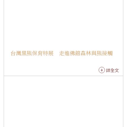
宏表示，高美館和佛光緣美術館都秉持結緣的精
神，所有市民、對藝術心靈有追求的人都能前
來，未來也會帶給大眾更多服務和推廣。藝術家
林振龍分享，今生有緣能與大師相遇，並曾在佛
光緣美術館辦展，深感榮幸。 開幕後由佛光緣美
術館總部副執行長有祥法師導覽，展覽分為五個
主題─｢前言」、｢星雲大師十大時期」、｢佛光山
台灣黑熊保育特展 走進佛館森林與熊接觸
開山四大宗旨」、｢佛光山全球分布圖」、｢平安
幸福照五洲」。展出大師受戒證書、念珠等珍貴
詳全文
文物，以及中華郵政「傳燈六十‧百年仰望」郵
票。展場有4個大師人形立牌供合影，當中還有30
歲青年時期的大師，還有還原大師寫一筆字的場
景。 與會有佛光山榮譽功德主陳和順和戚品淑伉
儷、榮譽功德主蔡國華和陳素雲伉儷、榮譽功德
主陳秋琴、星雲大師數位人文研究發展中心主任
曾淑賢、功德主張歐淑滿、合邦國際儲運股份有
限公司董事長張淑娟、福容開發股份有限公司董