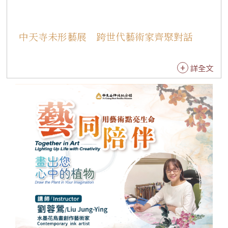
事長吳寶明、功德主郭美珠和林秝蒂。以及堂主
依照法師、佛光山人間佛教研究院院長妙凡法師
中天寺未形藝展 跨世代藝術家齊聚對話
和副院長妙廣法師、佛陀紀念館副館長依潤法
師、佛光山文化院執行長永餘法師，藝術家吳榮
賜、林俊賢和黃大安，麗源建設股份有限公司董
詳全文
事長吳寶結等。