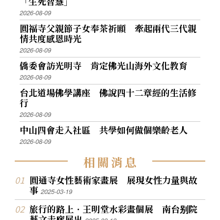
「生死智慧」
2026-08-09
圓福寺父親節子女奉茶祈願 牽起兩代三代親
情共度感恩時光
2026-08-09
僑委會訪光明寺 肯定佛光山海外文化教育
2026-08-09
台北道場佛學講座 佛說四十二章經的生活修
行
2026-08-09
中山四會走入社區 共學如何做個樂齡老人
2026-08-09
相
關
消
息
圓通寺女性藝術家畫展 展現女性力量與故
事
2025-03-19
旅行的路上．王明堂水彩畫個展 南台别院
藝文走廊展出