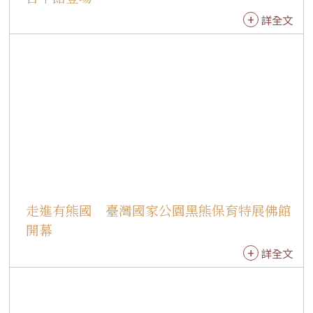
館全球27個分館也共襄盛舉。中華郵政為大師發
詳全文
行紀念郵票，可見其所受到的崇敬。大師天生就
有著人間佛教的性格，希望每個人都能幸福安
樂，為了佛教，也為了眾生。 國際佛光會世界總
會副總會長劉招明表示，大師以眾生為懷、慈悲
為念。大師雖已圓寂，但留下的文字般若智慧，
可以成為指引人生的那一道光，是照亮的明燈，
佛光人有責任讓這盞明燈永續傳承。 高雄師範大
學榮譽教授洪根深回憶曾經捐贈一幅畫作，畫的
是大師身邊圍繞著弟子，還有一棵大樹，靈感為
佛陀開悟就在菩提樹下，也象徵著「大樹」地
走進有熊國 臺灣國家公園黑熊保育特展佛館
區，所表達的就是大師在大樹開山弘法。大師不
只百年仰望，更是千年、萬年的精神長存。 策展
開幕
人暨佛光緣美術館總館長如常法師表示，「傳燈
詳全文
六十‧百年仰望」在總本山展出別具意義，今日
出席有信眾和藝術家代表，希望大家能深刻明白
大師人間佛教的精神。 高雄市立美術館館長顏名