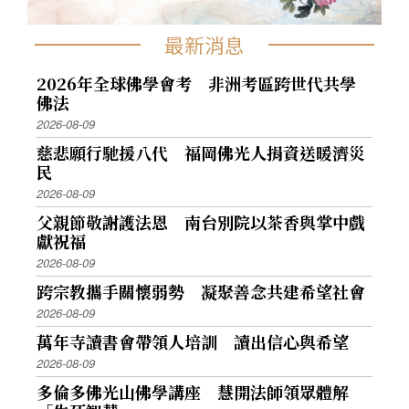
最新消息
2026年全球佛學會考 非洲考區跨世代共學
佛法
2026-08-09
慈悲願行馳援八代 福岡佛光人捐資送暖濟災
民
2026-08-09
父親節敬謝護法恩 南台別院以茶香與掌中戲
獻祝福
2026-08-09
跨宗教攜手關懷弱勢 凝聚善念共建希望社會
2026-08-09
萬年寺讀書會帶領人培訓 讀出信心與希望
2026-08-09
多倫多佛光山佛學講座 慧開法師領眾體解