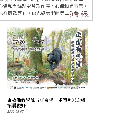
詳全文
念特展已在五大洲展開，佛光緣美術館全球
人間佛教的性格，希望每個人都能幸福安樂，
大樹」地區，所表達的就是大師在大樹開山
更多服務和推廣。藝術家林振龍分享，今生
照五洲」。展出大師受戒證書、念珠等珍貴文
0歲青年時期的大師，還有還原大師寫一筆字
東禪佛教學院青年參學 走讀魚米之鄉
拓展視野
有限公司董事長吳寶明、功德主郭美珠和林
2026-08-07