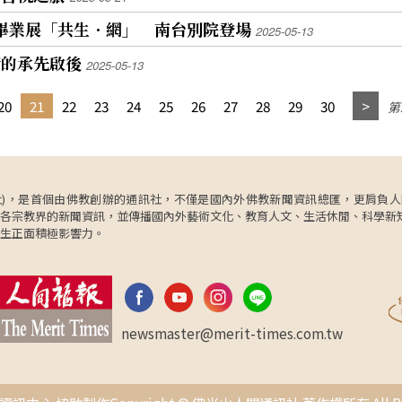
羅淑灃表示，她被藝術家的核心提問觸動：「在事
代勒
法師和永均法師，以及玉山國家公園管處副處長邦
館館
物成形為其自身之前，發生了什麼？」 她指出，這
級畢業展「共生．網」 南台別院登場
2025-05-13
〈各
卡兒‧海放南、梅山里里長顏忠義、岡山秀傳醫院
修行
個問題精準地呼應了佛陀「緣起性空」的教導：世
中區
副院長梁正賢等與會。 特展圍繞著「認識台灣黑
術的承先啟後
媽」
間萬物皆由因緣和合而生、具足則現、消散而滅，
2025-05-13
表接
熊」、「黑熊與原住民族的關係」、「與熊共存的
美秀
展品結合陶土、釉彩與光線等眾緣，完美展現當下
張力」等主題展開，在插畫家李政霖、黃瀚嶢的筆
熊關
的動態美學。 隨後，在壓軸的座談會中，藝術家兼
20
21
22
23
24
25
26
27
28
29
30
第2
獲好
下讀懂台灣黑熊。還有一字排開的熊大軍列隊歡
躍參
主持人Stephanie Outridge Field對3位陶藝家拋出
師
迎，「聲歷其境」聆聽動物之聲，教具遊戲區動動
精彩提問。Klix 強調創作的「當下性」與「不可預
文藝
手認識台灣黑熊，探訪奇妙的生態世界。
測性」，她舉例分享釉變，例如作品出窯在250°C
美術
高溫時，立刻噴灑酸液，利用銅與二氧化錳的反
術多
應，讓作品在經歷兩個月的包裹靜置後，從全黑轉
ncy，簡稱人間社)，是首個由佛教創辦的通訊社，不僅是國內外佛教新聞資訊總匯，
化為層次分明的綠色與藍色，化學變化的色彩層次
各宗教界的新聞資訊，並傳播國內外藝術文化、教育人文、生活休閒、科學新
十分豐富；擁有花道背景的青年創作者Jordan提
生正面積極影響力。
到，拉坯工藝需要極高度的專注，對他而言就像是
在喧囂世界中尋得一處「寧靜與靜默」的避難所；
Mandy則分享她在兩岸三地的駐藝術村經驗，提及
了解不同地方陶土特性的重要，並透露自己近期研
發出「從既有結構中抽離黏土」的反向技術。 民眾
newsmaster@merit-times.com.tw
Trevor Notting與妻女同來，他分享，約莫20年前
曾接觸過傑出陶藝家 Klix的作品，另2位青年陶藝
家的作品是首次見到，不同世代的陶藝作品，在同