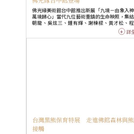
佛光緣台中館登場
秝蒂。以及堂主依照法師、佛光山人間
法師，藝術家吳榮賜、林俊賢和黃大安
佛光緣美術館台中館推出新展「九境－由象入
萬境歸心」當代九位藝術重鎮的生命映照，集
朝龍、吳炫三、鍾有輝、謝棟樑、黃才松、程
勒、梁永斐、許文融、林榮森等九位台灣重量
詳
代藝術家，展出近百件水墨、書法、油畫、版
雕塑作品，並於7月25日舉行開幕茶會，吸引逾
0位藝術愛好者共襄盛舉。 「九境」以「由象入
神．萬境歸心」為主題，九位藝術家年齡橫跨6
90歲，長年深耕藝術創作、美術教育及文化推
以不同媒材回應自然、人文與生命，展現數十
作淬鍊的藝術境界。 佛光緣美術館總館長如常法師
表示，佛光山開山祖師星雲大師於1994年創辦
緣美術館，希望為藝術家打造展現的平台，落
「以文化弘揚佛法」理念。他表示，九位藝術
作品蘊含深厚生命修持與藝術高度，具有淨化
的力量。 前文建會副主委洪慶峰提及，佛光緣美術
館是星雲大師推動文化弘法的重要成果，並逐
紹九位藝術家的創作特色。台中市文化局長陳
台灣黑熊保育特展 走進佛館森林與
肯定佛光緣美術館長期推動藝文發展，期待未
接觸
更多在地藝術家交流合作。前總統府秘書長廖