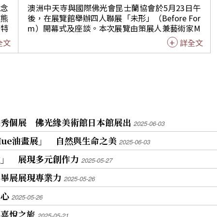
佛光
環。真正的關心動物不只在佛館場域內，而是在那
紀念
澳洲中天寺與國際佛光會昆士蘭協會於5月23日午
胸中的丘壑。 內政部國家公園署保育解說組組長徐
被熊
後，在展覽館舉辦四人聯展「未形」（Before For
眾相
韶良表示，特展在佛館舉行極有意義，如果深入探
育特
m）開幕式及座談。本次展覽由策展人兼藝術家M
品走
究什麼是生態保育，佛教的慈悲與關懷即是。 台灣
處、
andy Chen領軍，攜手Klix Gudrun、Jordan Azcu
全文
詳全文
命厚
黑熊保育協會理事長麥覺明指出，展覽主要目的讓
、佛
ne與Merlin Chang等藝術家共同展出其精選作品，
豐富
大家認識台灣黑熊的習性和棲息地，以推廣保育。
台灣
展覽以「轉化的軌跡，時間的臨在」為核心，透過
希望
感謝國家公園的成立，保留台灣美好的森林、溪
友看
陶藝與心靈的深度對話，帶領藝術愛好者探索形態
文化
流、海洋，生態生生不息。 有「黑熊媽媽」之稱的
戲設
成真之前的種種因緣，逾60人參與開幕式，近40人
屏東科技大學野生動物保育研究所教授黃美秀，感
加入座談。 開幕式由Mandy Chen的致詞揭開序
無
念前玉山國家公園管理處處長陳隆陞慧眼識英
眾認
幕，她依循澳洲傳統致敬土地的守護者，並闡述
應佛
「熊」，30年前讓他在園區展開研究，並在30年後
態與
「未形」的理念，她指出，作為與土地、創作媒材
境的
建議「走進有熊國」應到佛館展出。從被質疑「台
公園
長期共處的創作者，她深切感受到土地承載著記
保秀個展 佛光緣美術館日本館展出
2025-06-03
堂展
灣有熊嗎？」到如今保育上的長足進步，相信只要
，已
憶、時間與內在。這次展覽正是在這份感知中誕
盼觀
有心，積沙成塔，人間淨土就在當下。 眾貴賓剪
d Hue油畫展」 自然與生命之美
生，透過「聆聽」創作的工藝過程，去呈現創作在
2025-06-03
綵，人手一片拼圖完整一隻黑熊。鄭瑞昌和如常法
中S
成熟之前的存在狀態。 住持滿望法師致詞時談及，
過佛
師讓熊睜開眼睛，象徵台灣黑熊特徵的V字型白色
位」 展現多元創作力
生態
藝術家們將過去、現在與未來融合於創作中，並表
2025-05-27
眾，
斑紋最後由黃美秀戴上。「走進有熊國─臺灣國家
家公
示展覽名稱「未形」讓他聯想到禪宗公案「父母未
長年
公園黑熊保育特展」，宣告正式開展。 太魯閣國家
」畢展展現專業力
2025-05-26
樂見
生前的本來面目」，這份對生命本源的思索與藝術
會連
公園管理處處長劉守禮、國家自然公園管理處處長
力。
主題不謀而合。他也引述佛光山開山祖師星雲大師
攝心
緣美
張登文、海洋國家公園管理處處長林尚卿、雪霸國
2025-05-26
、熊
的人間佛教四大宗旨，中天寺的展覽體現了以文化
特地
家公園管理處副處長許嘉祥、農業部生物多樣性研
，讓
藝術淨化人心的功能。 國際佛光會昆士蘭協會會長
的喜悅之旅
2025-05-21
究所主任祕書陳元龍。佛館副館長依潤法師、永融