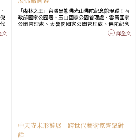
展佛館開幕
佛教研究院院長妙凡法師和副院長妙廣法師、佛陀紀念館
，麗源建設股份有限公司董事長吳寶結等。
神．
「森林之王」台灣黑熊佛光山佛陀紀念館現蹤！內
結倪
政部國家公園署、玉山國家公園管理處、雪霸國家
代
公園管理處、太魯閣國家公園管理處、佛陀紀念
級當
館、農業部生物多樣性研究所、台灣黑熊保育協會
全文
詳全文
畫及
共同主辦「走進有熊國─臺灣國家公園黑熊保育特
45
展」，7月24日佛館五觀堂開幕，300人出席。 高
雄市桃源區梅山里的原住民布農族以文化展演開
0至
場，與熊比鄰而居的他們，以天籟美聲獻上來自部
廣，
落的祝福。 玉山國家公園管理處處長鄭瑞昌致詞，
年創
成立41年的玉山國家公園是台灣第二座、也是陸域
面積最大的國家公園。初成立時面臨新中橫公路開
佛光
闢、東部園區礦業群兩大難題。在前人努力下，終
實
於完整保留園區。今年3月，在3小時路程中見到5
家的
種保育類野生動物，可見目前園區生態穩定。提到
人心
此次特展，相較於早年的保育觀念，如今更重視
「人與熊」的關係。 佛陀紀念館館長如常法師表
一介
示，重視生態保育、愛護生命，是佛館作為博物館
佳君
特別之處。佛館致力推動蔬食、節能減碳，並獲國
熊
中天寺未形藝展 跨世代藝術家齊聚對
來與
家環境教育獎、環境教育設施場所認證等殊榮。11
話
了以
月佛光山書展，「走進有熊國」將是校外教學的一