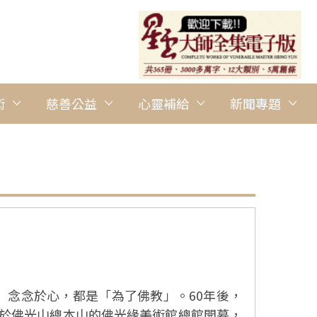
術
慈善公益
心靈補給
新聞專題
」念念於心，都是「為了佛教」。60年後，
館、位於佛光山總本山的佛光緣美術館總館開幕，