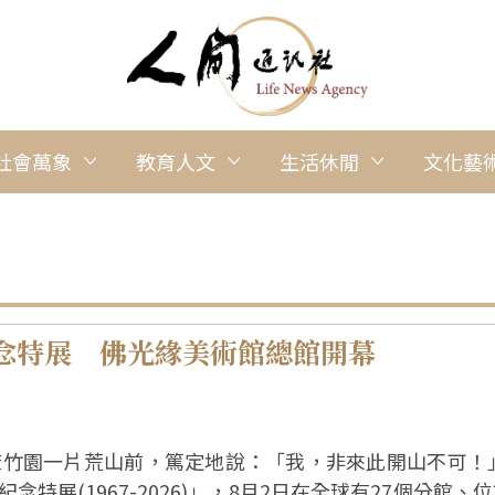
社會萬象
教育人文
生活休閒
文化藝
念特展 佛光緣美術館總館開幕
麻竹園一片荒山前，篤定地說：「我，非來此開山不可！
特展(1967-2026)」，8月2日在全球有27個分