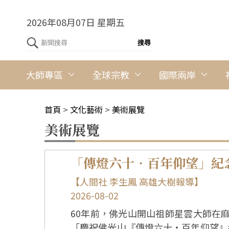
2026年08月07日 星期五
大師專區
全球宗教
國際兩岸
首頁
>
文化藝術
>
美術展覽
美術展覽
「傳燈六十‧百年仰望」紀
【人間社 李生鳳 高雄大樹報導】
2026-08-02
60年前，佛光山開山祖師星雲大師在
「慶祝佛光山『傳燈六十‧百年仰望』紀念