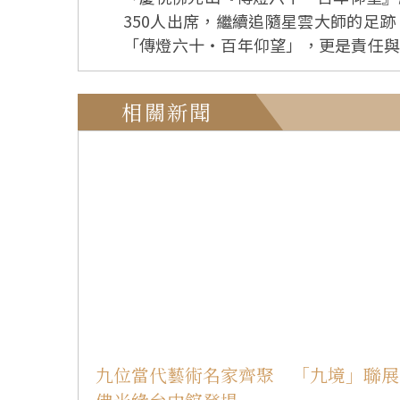
350人出席，繼續追隨星雲大師的足跡。 佛光緣美術館總部特製作主題網頁，恭請佛光山住持心保和尚錄製影片及作序。心保和
「傳燈六十‧百年仰望」，更是責任與承擔。 開幕典禮開場佛光山大慈育幼院舞蹈表演「六時吉祥慶歡喜」，佛光
雲詩〉、〈師父頌〉和〈佛光山之歌〉，法師們獻上〈弘法者之歌〉。 
年、大師百歲誕辰，以「傳燈六十‧百
相關新聞
27個分館也共襄盛舉。中華郵政為大
為了佛教，也為了眾生。 國際佛光會世界總會副總會長劉招明表示，大師以眾生為懷、慈悲為念。大師雖已圓寂，但留下的文字般若智
慧，可以成為指引人生的那一道光，是照亮的明燈，佛光人
畫作，畫的是大師身邊圍繞著弟子，還
弘法。大師不只百年仰望，更是千年、萬年的精神長存。 策展人暨佛光緣美術館總館長如常
展出別具意義，今日出席有信眾和藝術家代表，希望大家
光緣美術館都秉持結緣的精神，所有市
有緣能與大師相遇，並曾在佛光緣美術館辦展，深感榮幸。 開幕後由佛光緣美術館總部
言」、｢星雲大師十大時期」、｢佛光
物，以及中華郵政「傳燈六十‧百年仰
的場景。 與會有佛光山榮譽功德主陳和順和戚品淑伉儷、榮譽功德主蔡國華和陳素雲伉儷、榮譽功德主陳秋琴、星雲大師數位人文研究發
九位當代藝術名家齊聚 「九境」聯展
展中心主任曾淑賢、功德主張歐淑滿、