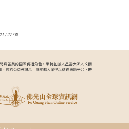
1 / 277頁
更肩負人間真善美的國際傳播角色。秉持創辦人星雲大師人文關
知、慈善公益等訊息，讓閱聽大眾得以透過網路平台，時