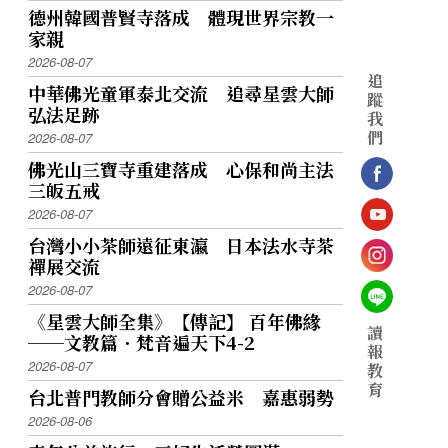
副館長依潤法師、佛光山文化院執行長永餘
德州韓國普賢寺落成 體現世界宗教一
家親
2026-08-07
追
中華佛光童軍泰北交流 追尋星雲大師
蹤
弘法足跡
我
們
2026-08-07
佛光山三寶寺重建落成 心保和尚主法
三皈五戒
2026-08-07
台灣小小茶師遠征東瀛 日本法水寺茶
禪展交流
2026-08-07
《星雲大師全集》【傳記】 百年佛緣
讀
──文教篇．梵音遍天下4-2
報
2026-08-07
教
育
台北普門教師分會贈公益米 嘉惠弱勢
2026-08-06