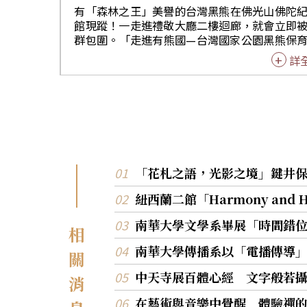
則感謝星雲大師為藝術家搭建展演舞台，肯定
有「森林之王」美譽的台灣黑熊在佛光山佛陀
山長年以藝術文化淨化人心。 策展人朱英凱表示，
館現蹤！一走進禮敬大廳二樓迴廊，就會立即
策展不只是安排作品位置，而是創造藝術與觀
群包圍。「走進有熊國—台灣國家公園黑熊保
遇的因緣，透過五大展區，引領觀者由觀看作
展」由內政部國家公園署、玉山國家公園管理
詳
向內心觀照，感受九位藝術家作品所承載的生
雪霸國家公園管理處、太魯閣國家公園管理處
度。另一策展人倪玉珊則表示，九位藝術家將
光山佛陀紀念館、農業部生物多樣性研究所、
的人生閱歷化為作品中的色彩、線條與造境，
黑熊保育協會共同主辦。暑假期間，許多小朋
觀眾放慢腳步，在藝術中獲得心靈滋養，感受
到黑熊都很興奮，展覽現場有豐富多元的遊
傳承與美學的力量。 展出藝術家代表梁永斐指出，
計，小朋友們與黑熊玩得不亦樂乎。 展覽現場，有
「九境」象徵九位藝術家的因緣和合，也寓意
珍貴保育影片、豐富活潑的圖像資訊，帶領大
上、圓滿；「境」不僅代表環境與疆界，更呼
識台灣黑熊的習性與棲地環境，進而提升對生
教「六根六境」。他認為，藝術是在內心與外
環境保護的關注，並採取行動。根據玉山國家
「花札之語，光影之境」鍵井
碰撞中不斷覺察、磨練與超越，九位藝術家同
官網資料，台灣黑熊目前僅存約200至600隻
出，展現「異中求同、同中存異」的精神，期
紐西蘭二館「Harmony an
被列為瀕臨絕種保育類野生動物。 佛館多年來積極
者透過藝術觀照自心，開啟般若智慧。 旅居法國的
響應並實踐聯合國永續發展目標（SDGs），其
藝術家吳炫三表示，藝術創作雖然孤獨，但透
南華大學文學系畢展「時間錯
DGs15「陸域生態」揭示保育及永續維護陸域
相
光山與佛光緣美術館的平台，作品得以走向大
系，以確保生物多樣性和自然棲息地。玉山國
對藝術家而言是莫大的鼓舞。他感謝星雲大師
南華大學傳播系以「電播傳導
關
園管理處對佛館的生態環境教育表示肯定，也
推動人間佛教與藝術文化，為藝術家搭建與社
未來繼續合作，為台灣自然環境教育盡一份心
中天寺展百體心經 文字般若
結的橋梁，也提到約20年前曾兩度於宜蘭佛光
消
本此展覽不只可以看見台灣黑熊，還有北極熊
術館舉辦個展，與佛光山結下深厚因緣，此次
貓、棕熊等，禮敬大廳二樓迴廊有熊大軍站崗
在藝術與音樂中覺醒 體驗禪
出席開幕，再次表達誠摯感恩。 開幕式中，倪朝龍