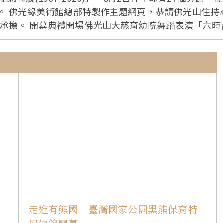
尚表示，
緣美術館第二分會〈星
佛光山常務副住持慧傳法師代表主辦單位致詞，佛光山開山60周
年仰望」為主題的重大活動與建設自去年起開展，相關紀
師發行紀念郵票，可見其所受到的崇敬。大師天生就有著
有責任讓這盞明燈永續傳承。 高雄師範大學榮譽教授洪根深回憶曾經捐贈一幅
有一棵大樹，靈感為佛陀開悟就在菩提樹下，也象徵著「
法師表示，「傳燈六十‧百年仰望」在總本山
能深刻明白大師人間佛教的精神。 高雄市立美術館館長顏名宏表示，高美館和佛
民、對藝術心靈有追求的人都能前來，未來也會帶給大眾
副執行長有祥法師導覽，展覽分為五個主題─｢前
山開山四大宗旨」、｢佛光山全球分布圖」、｢平安幸福
望」郵票。展場有4個大師人形立牌供合影，當中還有3
走進有熊國 臺灣國家公園黑熊保育特
合邦國際儲運股份有限公司董事長張淑娟、福容開發股份