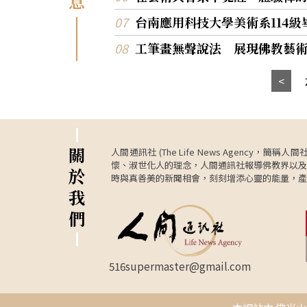
息
民眾一進館就像走入森林，與熊近距離接觸。 展覽
捐贈〈敦煌再巡〉系列水印木刻版畫6件、程
期間亦規劃兩場講座，特別邀請臺灣黑熊教育
台南應用科技大學美術系114
捐贈陶作〈金色大地〉，林榮森捐贈隸書對聯
長蔡淑娟9月26日主講「森林裡的『蔬食
勉日新志，共證歲寒心〉做為館藏，由佛光山
工筆畫無聲說法 展現佛教藝
者』：認識臺灣黑熊的生態」，以及「黑熊媽
總住持暨佛光緣美術館台中館館長覺居法師代
國立屏東科技大學野生動物保育研究所教授黃
受，並致贈感謝狀。 佛光緣美術館台中館今年元月
11月12日主講「種善因，結善緣：從臺灣的人
開館，繼「星雲大師一筆字書法紀念特展」廣
係覺萬物共生與當代護生實踐」，歡迎名眾踴
評後，再推出《九境》聯展，持續落實星雲大
加。
「以文化弘揚佛法」理念，打造中部重要的人
術交流平台。展期至11月29日，歡迎民眾走進
館，透過九位藝術家的創作，一窺台灣當代藝
關
人間通訊社 (The Life News Age
元深厚的人文風景。
懷、淑世化人的理念，人間通訊社報導佛教界以及
於
時與真善美的新聞相會，刻刻增添心靈的能量，產
我
們
516supermaster@gmail.com